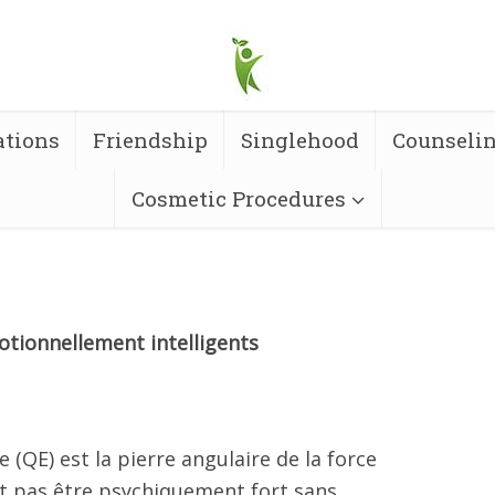
ations
Friendship
Singlehood
Counseli
Cosmetic Procedures
motionnellement intelligents
e (QE) est la pierre angulaire de la force
t pas être psychiquement fort sans